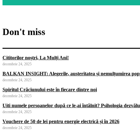
Don't miss
Cititorilor noștri, La Mulți Ani!
decembrie 24, 2025
BALKAN INSIGHT: Alegerile, austeritatea și nemulțumirea popu
decembrie 24, 2025
Spiritul Crăciunului este în fiecare dintre noi
decembrie 24, 2025
Uiti numele persoanelor după ce le-ai întâlnit? Psihologia dezvăluie
decembrie 24, 2025
Vouchere de 50 de lei pentru energie electrică și în 2026
decembrie 24, 2025