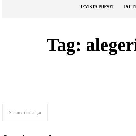
Cronica Politică
REVISTA PRESEI
POLI
Tag:
aleger
Niciun articol afișat