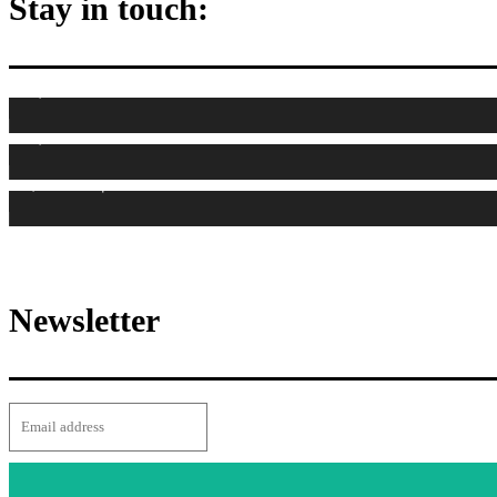
Stay in touch:
255,324
Fani
128,657
Cititori
97,058
Abonați
Newsletter