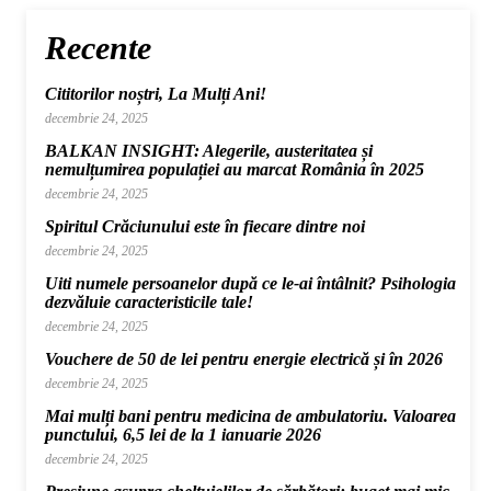
Recente
Cititorilor noștri, La Mulți Ani!
decembrie 24, 2025
BALKAN INSIGHT: Alegerile, austeritatea și
nemulțumirea populației au marcat România în 2025
decembrie 24, 2025
Spiritul Crăciunului este în fiecare dintre noi
decembrie 24, 2025
Uiti numele persoanelor după ce le-ai întâlnit? Psihologia
dezvăluie caracteristicile tale!
decembrie 24, 2025
Vouchere de 50 de lei pentru energie electrică și în 2026
decembrie 24, 2025
Mai mulți bani pentru medicina de ambulatoriu. Valoarea
punctului, 6,5 lei de la 1 ianuarie 2026
decembrie 24, 2025