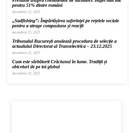
Presiune asupra cheltuielilor de sărbători: buget mai mic
pentru 51% dintre români
decembrie 23, 2025
„Sadfishing”: Împărtășirea suferinței pe rețelele sociale
pentru a atrage compasiune și reacții
decembrie 23, 2025
Tribunalul Bucureşti anulează procedura de selecţie a
actualului Directorat al Transelectrica – 23.12.2025
decembrie 23, 2025
Cum este sărbătorit Crăciunul în lume. Tradiții și
obiceiuri de pe tot globul
decembrie 23, 2025